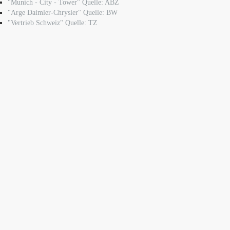
"Munich - City - Tower" Quelle: ABZ
"Arge Daimler-Chrysler" Quelle: BW
"Vertrieb Schweiz" Quelle: TZ
Impressum
Datenschutzerklärung
Copyright © 2006-2026 Kerscher
GmbH * Schalung und Baugeräte Ostergasse 4 DE 86577 Sielenbach bei
München * tel.
+49(0)176 21701628
*
info@kerscher.com