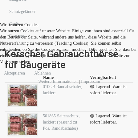
Schutzgeländer
Gerüste
Wir benutzen Cookies
Wir nutzen Cookies auf unserer Website. Einige von ihnen sind essenziell für
Diverses
den Betrieb der Seite, während andere uns helfen, diese Website und die
Nutzererfahrung zu verbessern (Tracking Cookies). Sie können selbst
entscheiden, ob Sie die Cookies zulassen möchten. Bitte beachten Sie, dass bei
Kerscher Gebrauchtbörse
einer Ablehnung womöglich nicht mehr alle Funktionalitäten der Seite zur
für Baugeräte
Verfügung stehen.
Akzeptieren
Ablehnen
Name
Verfügbarkeit
Weitere Informationen
|
Impressum
010GB Randabschaler,
🟢 Lagernd. Ware ist
lackiert
sofort lieferbar.
501865 Seitenschutz,
🟢 Lagernd. Ware ist
lackiert (passend zu
sofort lieferbar.
Pos. Randabschaler)