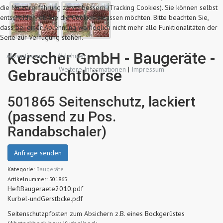
die Nutzererfahrung zu verbessern (Tracking Cookies). Sie können selbst
entscheiden, ob Sie die Cookies zulassen möchten. Bitte beachten Sie,
dass bei einer Ablehnung womöglich nicht mehr alle Funktionalitäten der
Seite zur Verfügung stehen.
Kerscher GmbH - Baugeräte -
Akzeptieren
Ablehnen
Weitere Informationen
|
Impressum
Gebrauchtbörse
501865 Seitenschutz, lackiert
(passend zu Pos.
Randabschaler)
Anfrage senden
Kategorie:
Baugeräte
Artikelnummer:
501865
HeftBaugeraete2010.pdf
Kurbel-undGerstbcke.pdf
Seitenschutzpfosten zum Absichern z.B. eines Bockgerüstes