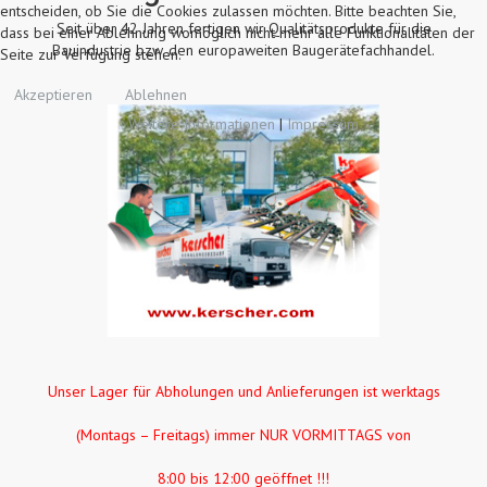
entscheiden, ob Sie die Cookies zulassen möchten. Bitte beachten Sie,
Seit über 42 Jahren fertigen wir Qualitätsprodukte für die
dass bei einer Ablehnung womöglich nicht mehr alle Funktionalitäten der
Bauindustrie bzw. den europaweiten Baugerätefachhandel.
Seite zur Verfügung stehen.
Akzeptieren
Ablehnen
Weitere Informationen
|
Impressum
Unser Lager für
Abholungen und Anlieferungen ist werktags
(Montags – Freitags) immer NUR VORMITTAGS von
8:00 bis 12:00 geöffnet !!!