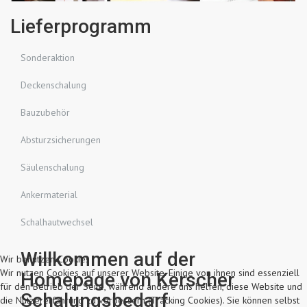
Lieferprogramm
Sonderaktion
Deckenschalung
Bauzubehör
Absturzsicherungen
Säulenschalung
Ankermaterial
Schalhautwechsel
Willkommen auf der
Wir benutzen Cookies
Wir nutzen Cookies auf unserer Website. Einige von ihnen sind essenziell
Homepage von Kerscher
für den Betrieb der Seite, während andere uns helfen, diese Website und
Schalungsbedarf
die Nutzererfahrung zu verbessern (Tracking Cookies). Sie können selbst