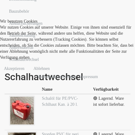
Bauzubehör
Wir benutzen Cookies
Absturzsicherungen
Wir nutzen Cookies auf unserer Website. Einige von ihnen sind essenziell für
den Betrieb der Seite, während andere uns helfen, diese Website und die
Säulenschalung
Nutzererfahrung zu verbessern (Tracking Cookies). Sie können selbst
entscheiden, ob Sie die Cookies zulassen möchten. Bitte beachten Sie, dass bei
Ankermaterial
einer Ablehnung womöglich nicht mehr alle Funktionalitäten der Seite zur
Verfügung stehen.
Schalhautwechsel
Akzeptieren
Ablehnen
Schalhautwechsel
Weitere Informationen
|
Impressum
Name
Verfügbarkeit
Schalöl für PE/PVC-
🟢 Lagernd. Ware
Schlhaut Kan. à 20 l.
ist sofort lieferbar.
Stopfen PVC für peri
🟢 Lagernd. Ware