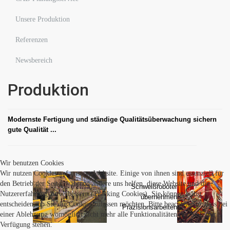
Unsere Produktion
Referenzen
Newsbereich
Produktion
Modernste Fertigung und ständige Qualitätsüberwachung sichern
gute Qualität ...
Wir benutzen Cookies
Wir nutzen Cookies auf unserer Website. Einige von ihnen sind essenziell für
den Betrieb der Seite, während andere uns helfen, diese Website und die
Schweißroboter
Nutzererfahrung zu verbessern (Tracking Cookies). Sie können selbst
übernehmen
entscheiden, ob Sie die Cookies zulassen möchten. Bitte beachten Sie, dass bei
Präzisionsarbeiten
einer Ablehnung womöglich nicht mehr alle Funktionalitäten der Seite zur
Verfügung stehen.