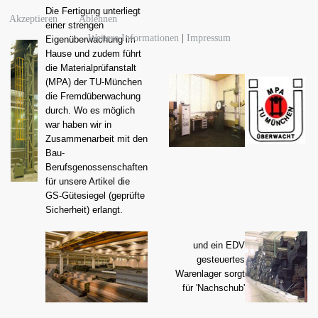
Die Fertigung unterliegt
Akzeptieren
Ablehnen
einer strengen
Weitere Informationen
|
Impressum
Eigenüberwachung im
Hause und zudem führt
die Materialprüfanstalt
(MPA) der TU-München
die Fremdüberwachung
durch. Wo es möglich
war haben wir in
Zusammenarbeit mit den
Bau-
Berufsgenossenschaften
für unsere Artikel die
GS-Gütesiegel (geprüfte
Sicherheit) erlangt.
und ein EDV
gesteuertes
Warenlager sorgt
für 'Nachschub'