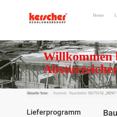
Home
L
Willkommen b
Absturzsicher
Aktuelle Seite:
Startseite
Bauzubehör
501751/52 „MINI“-Un
Lieferprogramm
Bau