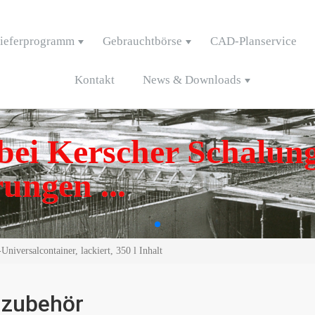
ieferprogramm
Gebrauchtbörse
CAD-Planservice
Kontakt
News & Downloads
ei Kerscher Schalung
ungen ...
iversalcontainer, lackiert, 350 l Inhalt
zubehör