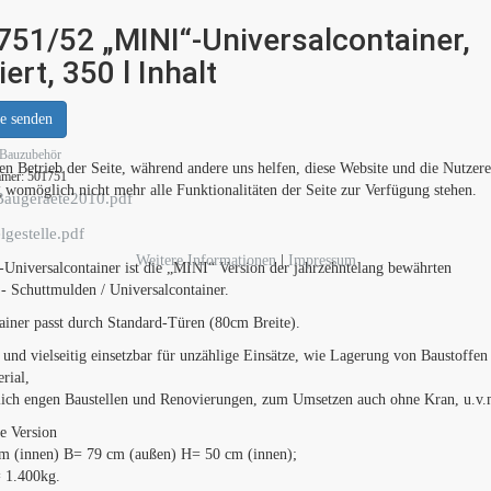
751/52 „MINI“-Universalcontainer,
iert, 350 l Inhalt
e senden
Bauzubehör
den Betrieb der Seite, während andere uns helfen, diese Website und die Nutzer
mmer:
501751
g womöglich nicht mehr alle Funktionalitäten der Seite zur Verfügung stehen.
augeraete2010.pdf
lgestelle.pdf
Weitere Informationen
|
Impressum
Universalcontainer ist die „MINI“ Version der jahrzehntelang bewährten
- Schuttmulden / Universalcontainer.
ainer passt durch Standard-Türen (80cm Breite).
 und vielseitig einsetzbar für unzählige Einsätze, wie Lagerung von Baustoffen
rial,
lich engen Baustellen und Renovierungen, zum Umsetzen auch ohne Kran, u.v.
e Version
m (innen) B= 79 cm (außen) H= 50 cm (innen);
= 1.400kg.