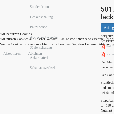
Sonderaktion
501
lack
Deckenschalung
Bauzubehör
Anfrag
Wir benutzen Cookies
Kategorie:
Absturzsicherungen
Wir nutzen Cookies auf unserer Website. Einige von ihnen sind essenziell für 
Artikelnu
Sie die Cookies zulassen möchten. Bitte beachten Sie, dass bei einer Ablehnun
HeftB
Säulenschalung
Akzeptieren
Ablehnen
Stape
Ankermaterial
Der Mini-
Kerscher 
Schalhautwechsel
Der Cont
Praktisch
und -mate
bei räum
Stapelbar
L= 110 c
Nutzlast