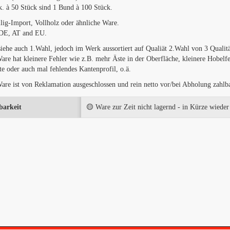
. à 50 Stück sind 1 Bund à 100 Stück.
lig-Import, Vollholz oder ähnliche Ware.
DE, AT and EU.
siehe auch 1.Wahl, jedoch im Werk aussortiert auf Qualiät 2.Wahl von 3 Qualitä
re hat kleinere Fehler wie z.B. mehr Äste in der Oberfläche, kleinere Hobelfeh
te oder auch mal fehlendes Kantenprofil, o.ä.
re ist von Reklamation ausgeschlossen und rein netto vor/bei Abholung zahlba
barkeit
🟡 Ware zur Zeit nicht lagernd - in Kürze wieder