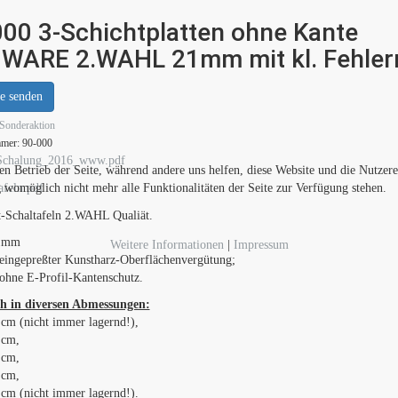
000 3-Schichtplatten ohne Kante
WARE 2.WAHL 21mm mit kl. Fehler
e senden
Sonderaktion
mmer:
90-000
Schalung_2016_www.pdf
den Betrieb der Seite, während andere uns helfen, diese Website und die Nutzer
g womöglich nicht mehr alle Funktionalitäten der Seite zur Verfügung stehen.
afeln.pdf
t-Schaltafeln 2.WAHL Qualiät.
21mm
Weitere Informationen
|
Impressum
 eingepreßter Kunstharz-Oberflächenvergütung;
ohne E-Profil-Kantenschutz.
ch in diversen Abmessungen:
 cm (nicht immer lagernd!),
 cm,
 cm,
 cm,
 cm (nicht immer lagernd!).