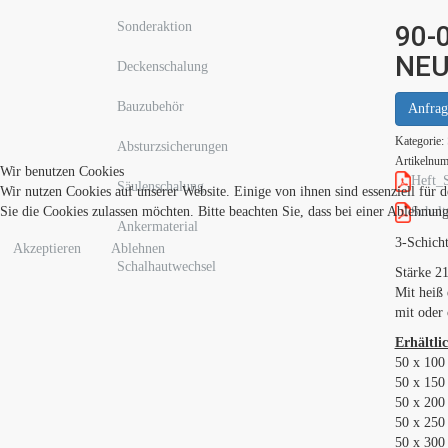
Sonderaktion
90-
NEU
Deckenschalung
Bauzubehör
Anfrag
Kategorie:
Absturzsicherungen
Artikelnu
Wir benutzen Cookies
Heft_
Säulenschalung
Wir nutzen Cookies auf unserer Website. Einige von ihnen sind essenziell für 
Sie die Cookies zulassen möchten. Bitte beachten Sie, dass bei einer Ablehnun
Schalt
Ankermaterial
3-Schich
Akzeptieren
Ablehnen
Schalhautwechsel
Stärke 
Mit heiß
mit oder 
Erhältli
50 x 100
50 x 150
50 x 200
50 x 250
50 x 300