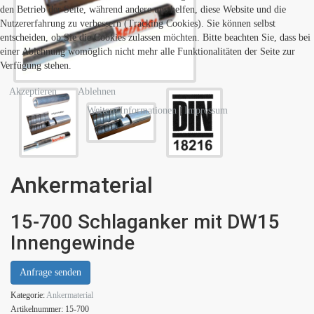
den Betrieb der Seite, während andere uns helfen, diese Website und die
Nutzererfahrung zu verbessern (Tracking Cookies). Sie können selbst
entscheiden, ob Sie die Cookies zulassen möchten. Bitte beachten Sie, dass bei
einer Ablehnung womöglich nicht mehr alle Funktionalitäten der Seite zur
Verfügung stehen.
Akzeptieren
Ablehnen
Weitere Informationen
|
Impressum
Ankermaterial
15-700 Schlaganker mit DW15
Innengewinde
Anfrage senden
Kategorie:
Ankermaterial
Artikelnummer:
15-700