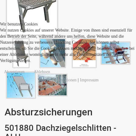
Wir benutzen Cookies
Wir nutzen Cookies auf unserer Website. Einige von ihnen sind essenziell für
den Betrieb der Seite, während andere uns helfen, diese Website und die
Nutzererfahrung zu verbessern (Tracking Cookies). Sie können selbst
entscheiden, ob Sie die Cookies zulassen möchten. Bitte beachten Sie, dass bei
einer Ablehnung womöglich nicht mehr alle Funktionalitäten der Seite zur
Verfügung stehen.
Akzeptieren
Ablehnen
Weitere Informationen
|
Impressum
Absturzsicherungen
501880 Dachziegelschlitten -