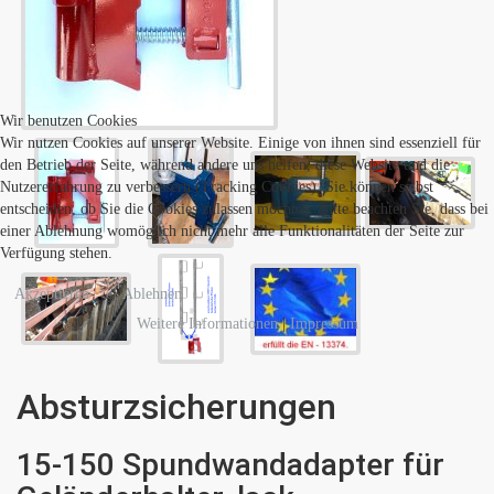
Wir benutzen Cookies
Wir nutzen Cookies auf unserer Website. Einige von ihnen sind essenziell für
den Betrieb der Seite, während andere uns helfen, diese Website und die
Nutzererfahrung zu verbessern (Tracking Cookies). Sie können selbst
entscheiden, ob Sie die Cookies zulassen möchten. Bitte beachten Sie, dass bei
einer Ablehnung womöglich nicht mehr alle Funktionalitäten der Seite zur
Verfügung stehen.
Akzeptieren
Ablehnen
Weitere Informationen
|
Impressum
Absturzsicherungen
15-150 Spundwandadapter für