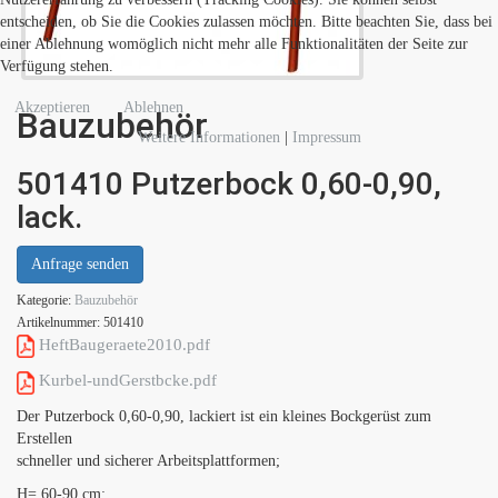
entscheiden, ob Sie die Cookies zulassen möchten. Bitte beachten Sie, dass bei
einer Ablehnung womöglich nicht mehr alle Funktionalitäten der Seite zur
Verfügung stehen.
Akzeptieren
Ablehnen
Bauzubehör
Weitere Informationen
|
Impressum
501410 Putzerbock 0,60-0,90,
lack.
Anfrage senden
Kategorie:
Bauzubehör
Artikelnummer:
501410
HeftBaugeraete2010.pdf
Kurbel-undGerstbcke.pdf
Der Putzerbock 0,60-0,90, lackiert ist ein kleines Bockgerüst zum
Erstellen
schneller und sicherer Arbeitsplattformen;
H= 60-90 cm;