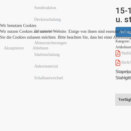
Sonderaktion
15-1
u. s
Deckenschalung
Wir benutzen Cookies
Bauzubehör
Wir nutzen Cookies auf unserer Website. Einige von ihnen sind essenziell für 
Anfrag
Sie die Cookies zulassen möchten. Bitte beachten Sie, dass bei einer Ablehnun
Kategorie:
Absturzsicherungen
Artikelnu
Akzeptieren
Ablehnen
Stahlg
Säulenschalung
HeftA
Ankermaterial
Stapelpa
Stahlgit
Schalhautwechsel
Verfüg