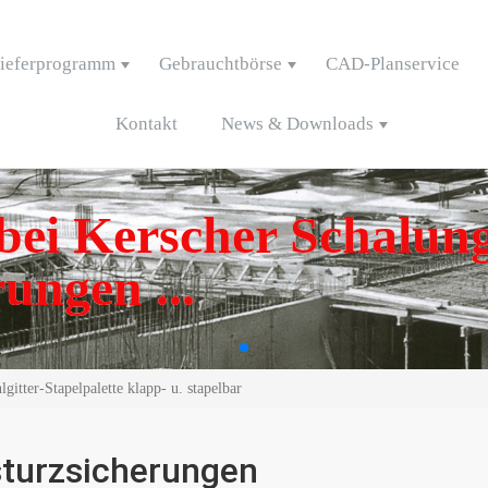
ieferprogramm
Gebrauchtbörse
CAD-Planservice
Kontakt
News & Downloads
ei Kerscher Schalung
ungen ...
gitter-Stapelpalette klapp- u. stapelbar
turzsicherungen