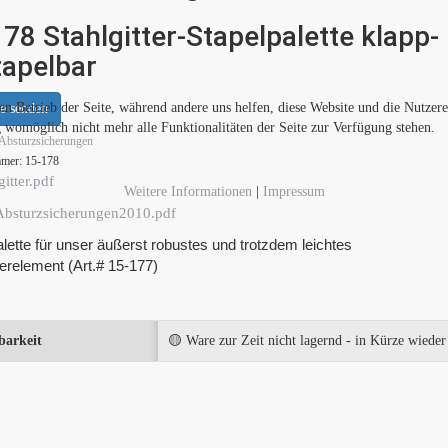
78 Stahlgitter-Stapelpalette klapp-
tapelbar
den Betrieb der Seite, während andere uns helfen, diese Website und die Nutzer
e senden
g womöglich nicht mehr alle Funktionalitäten der Seite zur Verfügung stehen.
Absturzsicherungen
mmer:
15-178
itter.pdf
Weitere Informationen
|
Impressum
bsturzsicherungen2010.pdf
lette für unser äußerst robustes und trotzdem leichtes
terelement (Art.# 15-177)
barkeit
🟡 Ware zur Zeit nicht lagernd - in Kürze wieder