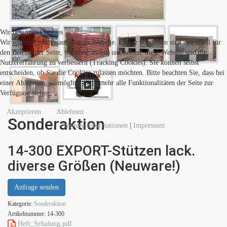
Wir benutzen Cookies
Wir nutzen Cookies auf unserer Website. Einige von ihnen sind essenziell für
den Betrieb der Seite, während andere uns helfen, diese Website und die
Nutzererfahrung zu verbessern (Tracking Cookies). Sie können selbst
entscheiden, ob Sie die Cookies zulassen möchten. Bitte beachten Sie, dass bei
einer Ablehnung womöglich nicht mehr alle Funktionalitäten der Seite zur
Verfügung stehen.
Akzeptieren
Ablehnen
Sonderaktion
Weitere Informationen
|
Impressum
14-300 EXPORT-Stützen lack.
diverse Größen (Neuware!)
Anfrage senden
Kategorie:
Sonderaktion
Artikelnummer:
14-300
Heft_Schalung.pdf