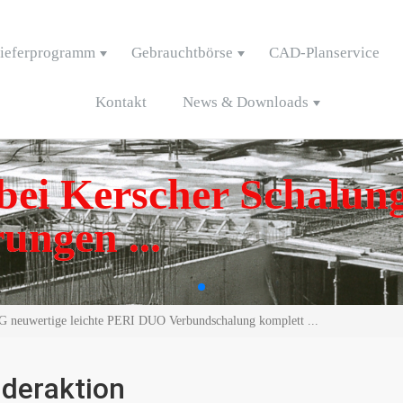
ieferprogramm
Gebrauchtbörse
CAD-Planservice
Kontakt
News & Downloads
ei Kerscher Schalung
ungen ...
uwertige leichte PERI DUO Verbundschalung komplett ...
deraktion