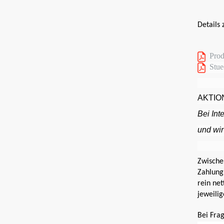
Details 
Prod
Stue
AKTION
Bei Int
und wir
Zwische
Zahlung
rein net
jeweili
Bei Fra