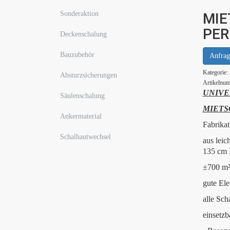
Sonderaktion
MIE
PER
Deckenschalung
Bauzubehör
Anfrag
Kategorie:
Absturzsicherungen
Artikelnu
UNIVE
Säulenschalung
MIETS
Ankermaterial
Fabrika
Schalhautwechsel
aus lei
135 cm 
±700 m² 
gute Ele
alle Sc
einsetzb