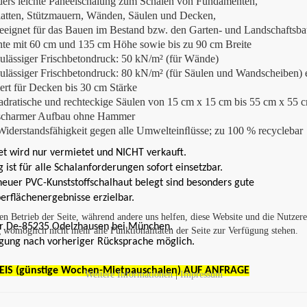
ders leichte Paneelschalung zum Schalen von Fundamenten,
atten,
Stützmauern, Wänden, Säulen und Decken,
geeignet für das Bauen im Bestand bzw. den Garten- und Landschaftsba
nte mit 60 cm und 135 cm Höhe sowie bis zu 90 cm Breite
ulässiger Frischbetondruck: 50 kN/m² (für Wände)
zulässiger Frischbetondruck: 80 kN/m² (für Säulen und Wandscheiben)
ert für Decken bis 30 cm Stärke
adratische und rechteckige Säulen von 15 cm x 15 cm bis 55 cm x 55 
scharmer Aufbau ohne Hammer
Widerstandsfähigkeit gegen alle Umwelteinﬂüsse; zu 100 % recyclebar
et wird nur vermietet und NICHT verkauft.
 ist für alle Schalanforderungen sofort einsetzbar.
neuer PVC-Kunststoffschalhaut belegt sind besonders gute
erflächenergebnisse erzielbar.
den Betrieb der Seite, während andere uns helfen, diese Website und die Nutzer
r De-85235 Odelzhausen bei München.
g womöglich nicht mehr alle Funktionalitäten der Seite zur Verfügung stehen.
igung nach vorheriger Rücksprache möglich.
EIS (günstige Wochen-Mietpauschalen) AUF ANFRAGE
Weitere Informationen
|
Impressum