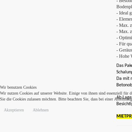
- Beson
Bodenpl
- Ideal 
- Eleme
- Max. z
- Max. 
- Optimi
- Für qu
- Geräu
- Hohe 
Das Pak
Schalung
Da mit 
Betonob
Wir benutzen Cookies
Wir nutzen Cookies auf unserer Website. Einige von ihnen sind essenziell für 
Ab Lage
Sie die Cookies zulassen möchten. Bitte beachten Sie, dass bei einer Ablehnun
Besicht
Akzeptieren
Ablehnen
MIETPR