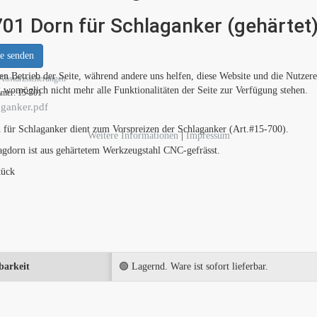
01 Dorn für Schlaganker (gehärtet
e senden
den Betrieb der Seite, während andere uns helfen, diese Website und die Nutzer
Absturzsicherungen
g womöglich nicht mehr alle Funktionalitäten der Seite zur Verfügung stehen.
mmer:
15-701
ganker.pdf
 für Schlaganker dient zum Vorspreizen der Schlaganker (Art.#15-700).
Weitere Informationen
|
Impressum
agdorn ist aus gehärtetem Werkzeugstahl CNC-gefrässt.
tück
barkeit
🟢 Lagernd. Ware ist sofort lieferbar.