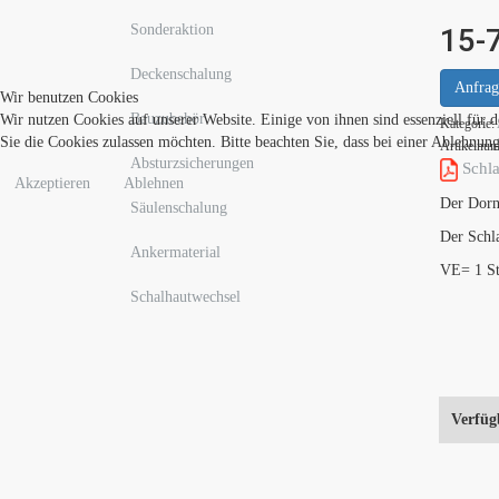
Sonderaktion
15-7
Deckenschalung
Anfrag
Wir benutzen Cookies
Bauzubehör
Wir nutzen Cookies auf unserer Website. Einige von ihnen sind essenziell für 
Kategorie:
Sie die Cookies zulassen möchten. Bitte beachten Sie, dass bei einer Ablehnun
Artikelnu
Absturzsicherungen
Schla
Akzeptieren
Ablehnen
Der Dorn
Säulenschalung
Der Schl
Ankermaterial
VE= 1 S
Schalhautwechsel
Verfüg